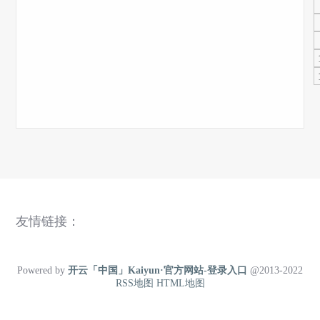
友情链接：
Powered by
开云「中国」Kaiyun·官方网站-登录入口
@2013-2022
RSS地图
HTML地图