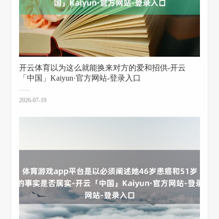
开云体育以为这么就能换来对方的爱和招供-开云
「中国」Kaiyun·官方网站-登录入口
2026-07-19