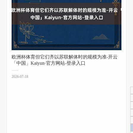
欧洲杯体育但它们齐以苏联解体时的规模为准-开云
「中国」Kaiyun·官方网站-登录入口
2026-07-18