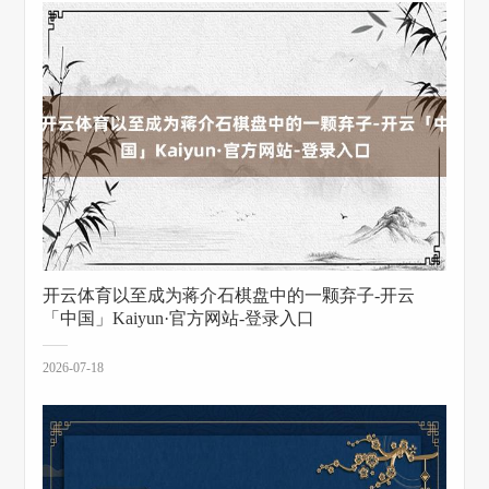
开云体育以至成为蒋介石棋盘中的一颗弃子-开云
「中国」Kaiyun·官方网站-登录入口
2026-07-18